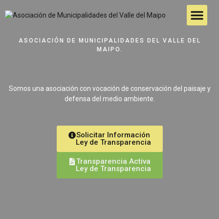
Estudio Áreas Verdes
Turismo y Des
ASOCIACIÓN DE MUNICIPALIDADES DEL VALLE DEL
MAIPO.
Somos una asociación con vocación de conservación del paisaje y
defensa del medio ambiente.
Solicitar Información
Ley de Transparencia
Transparencia Activa
Ley de Transparencia